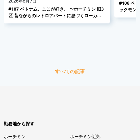
2026年8月7日
#106 
#107 ベトナム、ここが好き。 〜ホーチミン 旧3
ックモン
区 昔ながらのレトロアパートに息づくローカル
並み〜
の日常〜
すべての記事
勤務地から探す
ホーチミン
ホーチミン近郊