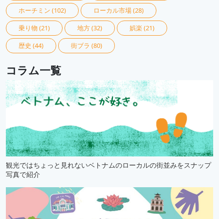
ホーチミン
(102)
ローカル市場
(28)
乗り物
(21)
地方
(32)
娯楽
(21)
歴史
(44)
街ブラ
(80)
コラム一覧
観光ではちょっと見れないベトナムのローカルの街並みをスナップ
写真で紹介