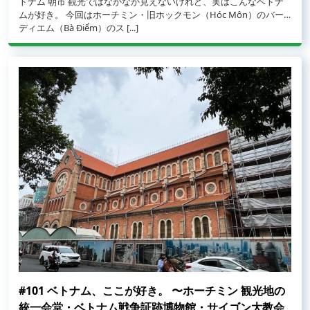
トナム 朝市 観光ではなかなか見えないけれど、実はこんなベトナ
ムが好き。 今回はホーチミン・旧ホックモン（Hóc Môn）のバー
from #103 ベトナム、ここが好き。 〜ホーチミン 旧ホックモン 朝
ディエム（Bà Điểm）のス [...]
#101 ベトナム、ここが好き。 〜ホーチミン 観光地の
統一会堂・ベトナム戦争証跡博物館・サイゴン大教会