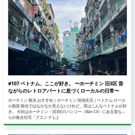
#107 ベトナム、ここが好き。 〜ホーチミン 旧3区 昔
ながらのレトロアパートに息づくローカルの日常〜
ホーチミン 観光 おすすめ｜ホーチミン 現地生活｜ベトナム ローカ
ル散策 観光ではなかなか見えないけれど、実はこんなベトナムが好
き。 今回はホーチミン・旧3区のバンコー（Bàn Cờ）にある昔なが
from #107 ベトナム、ここが好き。 〜ホーチミン 旧3区 昔ながら
らの集合住宅「グエン テ [...]