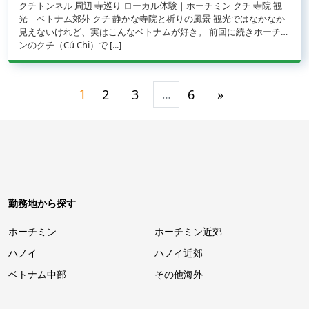
クチトンネル 周辺 寺巡り ローカル体験｜ホーチミン クチ 寺院 観
光｜ベトナム郊外 クチ 静かな寺院と祈りの風景 観光ではなかなか
見えないけれど、実はこんなベトナムが好き。 前回に続きホーチミ
from #98 ベトナム、ここが好き。 〜ホーチミン クチでお寺巡り 
ンのクチ（Củ Chi）で [...]
投稿ナビゲーション
1
2
3
6
»
…
勤務地から探す
ホーチミン
ホーチミン近郊
ハノイ
ハノイ近郊
ベトナム中部
その他海外