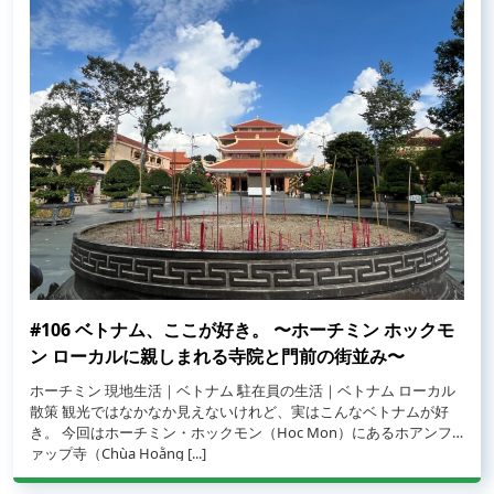
#106 ベトナム、ここが好き。 〜ホーチミン ホックモ
ン ローカルに親しまれる寺院と門前の街並み〜
ホーチミン 現地生活｜ベトナム 駐在員の生活｜ベトナム ローカル
散策 観光ではなかなか見えないけれど、実はこんなベトナムが好
き。 今回はホーチミン・ホックモン（Hoc Mon）にあるホアンフ
from #106 ベトナム、ここが好き。 〜ホーチミン ホックモン ロー
ァップ寺（Chùa Hoằng [...]