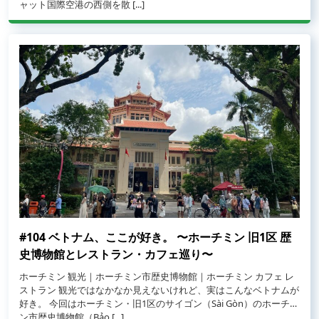
from #105 ベトナム、ここが好き。 〜ホーチミン 旧ビンタン区 タ
ャット国際空港の西側を散 [...]
#104 ベトナム、ここが好き。 〜ホーチミン 旧1区 歴
史博物館とレストラン・カフェ巡り〜
ホーチミン 観光｜ホーチミン市歴史博物館｜ホーチミン カフェ レ
ストラン 観光ではなかなか見えないけれど、実はこんなベトナムが
好き。 今回はホーチミン・旧1区のサイゴン（Sài Gòn）のホーチミ
from #104 ベトナム、ここが好き。 〜ホーチミン 旧1区 歴史博物館
ン市歴史博物館（Bảo [...]