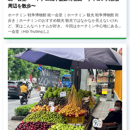
周辺を散歩〜
ホーチミン 戦争博物館 統一会堂 ｜ホーチミン 観光 戦争博物館 街
歩き｜ホーチミンのおすすめ観光 観光ではなかなか見えないけれ
ど、実はこんなベトナムが好き。 今回はホーチミン中心地にある統
from #101 ベトナム、ここが好き。 〜ホーチミン 観光地の統一会
一会堂（Hội Trường [...]