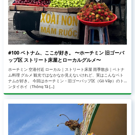
#100 ベトナム、ここが好き。 〜ホーチミン 旧ゴーバ
ップ区 ストリート床屋とローカルグルメ〜
ホーチミン 空港付近 ローカル｜ストリート床屋 雨季散歩｜ベトナ
ム料理 グルメ 観光ではなかなか見えないけれど、実はこんなベト
ナムが好き。 今回はホーチミン・旧ゴーバップ区（Gò Vấp）のト
from #100 ベトナム、ここが好き。 〜ホーチミン 旧ゴーバップ区 
ンタイホイ（Thông Tâ [...]