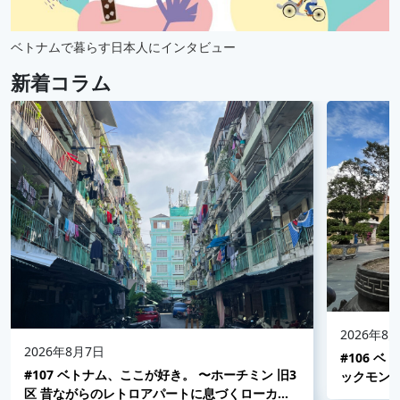
ベトナムで暮らす日本人にインタビュー
新着コラム
2026年8
2026年8月7日
#106 
#107 ベトナム、ここが好き。 〜ホーチミン 旧3
ックモン
区 昔ながらのレトロアパートに息づくローカル
並み〜