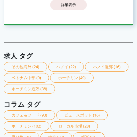
詳細表示
求人 タグ
その他海外
(24)
ハノイ
(22)
ハノイ近郊
(16)
ベトナム中部
(9)
ホーチミン
(49)
ホーチミン近郊
(38)
コラム タグ
カフェ＆フード
(93)
ビュースポット
(16)
ホーチミン
(102)
ローカル市場
(28)
乗り物
(21)
地方
(32)
娯楽
(21)