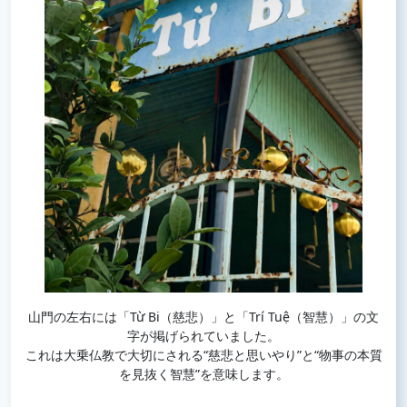
山門の左右には「Từ Bi（慈悲）」と「Trí Tuệ（智慧）」の文
字が掲げられていました。
これは大乗仏教で大切にされる“慈悲と思いやり”と“物事の本質
を見抜く智慧”を意味します。