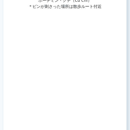
ホーチミン・クチ（Củ Chi）
＊ピンが刺さった場所は散歩ルート付近