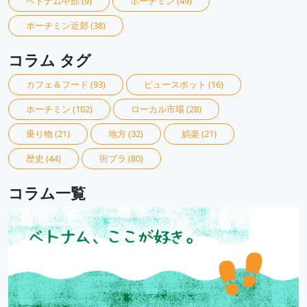
ベトナム中部
(9)
ホーチミン
(49)
ホーチミン近郊
(38)
コラム タグ
カフェ＆フード
(93)
ビュースポット
(16)
ホーチミン
(102)
ローカル市場
(28)
乗り物
(21)
地方
(32)
娯楽
(21)
歴史
(44)
街ブラ
(80)
コラム一覧