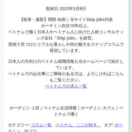
取材日 2025年5月8日
【執筆・撮影】岡部 祐樹｜当サイトStep Jobs代表
ホーチミン在住10年以上。
ベトナムで働く日本人やベトナム人に向けた人材コンサルティ
ング会社「Step Jobs」を経営。
現地で見つけたリアルな暮らしや街の魅力をスナップコラムで
発信しています。
日本人の方向けのベトナム就職情報も当ホームページで紹介し
ています。
ベトナムでのお仕事にご興味がある方は、よろしければこちら
もご覧ください。
ベトナムでの求人一覧
ホーチミン １区｜ベトナム生活情報｜ホーチミン カフェ｜ベ
トナムで働く
カテゴリー:
コラム一覧
、
ベトナム、ここが好き。
タグ:
ホー
チミン
、
街ブラ