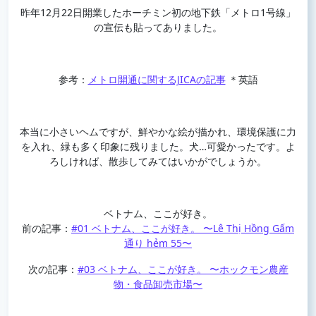
昨年12月22日開業したホーチミン初の地下鉄「メトロ1号線」
の宣伝も貼ってありました。
参考：
メトロ開通に関するJICAの記事
＊英語
本当に小さいヘムですが、鮮やかな絵が描かれ、環境保護に力
を入れ、緑も多く印象に残りました。犬…可愛かったです。よ
ろしければ、散歩してみてはいかがでしょうか。
ベトナム、ここが好き。
前の記事：
#01 ベトナム、ここが好き。 〜Lê Thị Hồng Gấm
通り hẻm 55〜
次の記事：
#03 ベトナム、ここが好き。 〜ホックモン農産
物・食品卸売市場〜