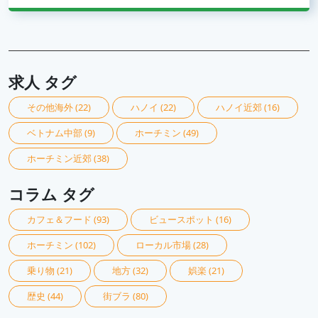
求人 タグ
その他海外
(22)
ハノイ
(22)
ハノイ近郊
(16)
ベトナム中部
(9)
ホーチミン
(49)
ホーチミン近郊
(38)
コラム タグ
カフェ＆フード
(93)
ビュースポット
(16)
ホーチミン
(102)
ローカル市場
(28)
乗り物
(21)
地方
(32)
娯楽
(21)
歴史
(44)
街ブラ
(80)