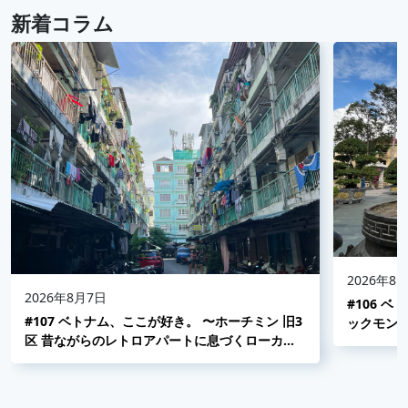
新着コラム
2026年8
2026年8月7日
#106 
#107 ベトナム、ここが好き。 〜ホーチミン 旧3
ックモン
区 昔ながらのレトロアパートに息づくローカル
並み〜
の日常〜