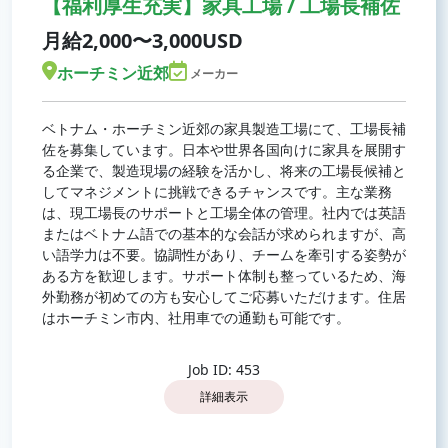
【福利厚生充実】家具工場 / ⼯場⻑補佐
月給2,000〜3,000USD
ホーチミン近郊
メーカー
ベトナム・ホーチミン近郊の家具製造工場にて、工場長補
佐を募集しています。日本や世界各国向けに家具を展開す
る企業で、製造現場の経験を活かし、将来の工場長候補と
してマネジメントに挑戦できるチャンスです。主な業務
は、現工場長のサポートと工場全体の管理。社内では英語
またはベトナム語での基本的な会話が求められますが、高
い語学力は不要。協調性があり、チームを牽引する姿勢が
ある方を歓迎します。サポート体制も整っているため、海
外勤務が初めての方も安心してご応募いただけます。住居
はホーチミン市内、社用車での通勤も可能です。
Job ID: 453
詳細表示