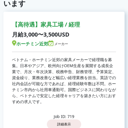
います
【高待遇】家具工場 / 経理
月給3,000〜3,500USD
ホーチミン近郊
メーカー
ベトナム・ホーチミン近郊の家具メーカーで経理職を募
集。日本やアジア、欧州向けOEM生産を展開する成長企
業で、月次・年次決算、税務申告、財務管理、予算策定、
資金繰り、業務改善など幅広い経理業務を担当。英語での
社内会話が可能な方であれば、経理経験年数は不問。ホー
チミン市内から社用車通勤可。国際ビジネスに関わりなが
ら、ベトナムで安定した経理キャリアを築きたい方におす
すめの求人です。
Job ID: 719
詳細表示