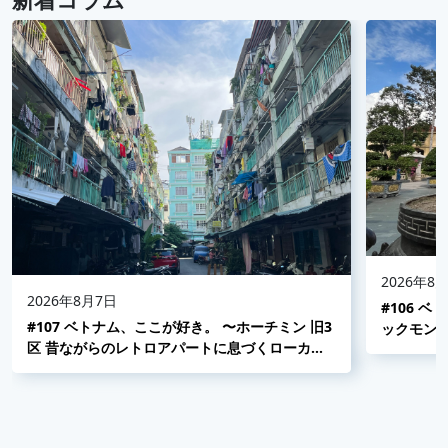
2026年8
2026年8月7日
#106 
#107 ベトナム、ここが好き。 〜ホーチミン 旧3
ックモン
区 昔ながらのレトロアパートに息づくローカル
並み〜
の日常〜