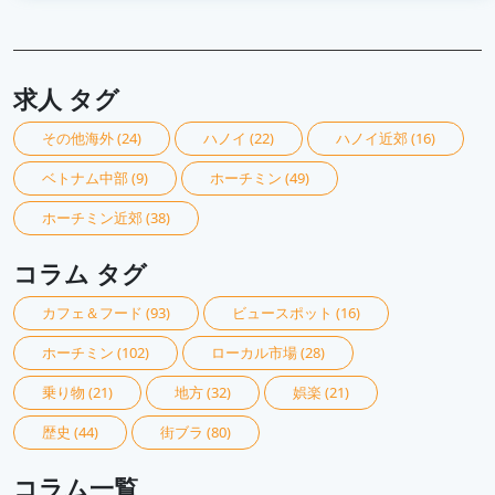
求人 タグ
その他海外
(24)
ハノイ
(22)
ハノイ近郊
(16)
ベトナム中部
(9)
ホーチミン
(49)
ホーチミン近郊
(38)
コラム タグ
カフェ＆フード
(93)
ビュースポット
(16)
ホーチミン
(102)
ローカル市場
(28)
乗り物
(21)
地方
(32)
娯楽
(21)
歴史
(44)
街ブラ
(80)
コラム一覧