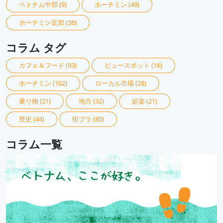
ベトナム中部
(9)
ホーチミン
(49)
ホーチミン近郊
(38)
コラム タグ
カフェ＆フード
(93)
ビュースポット
(16)
ホーチミン
(102)
ローカル市場
(28)
乗り物
(21)
地方
(32)
娯楽
(21)
歴史
(44)
街ブラ
(80)
コラム一覧